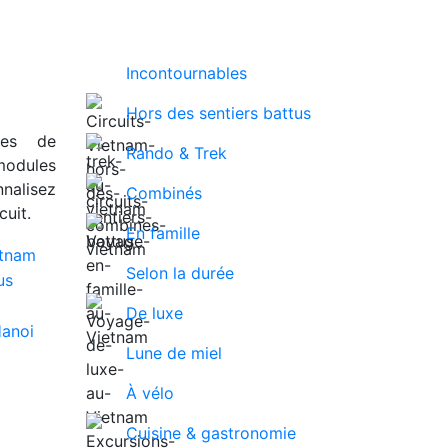
Incontournables
Hors des sentiers battus
ues de
Rando & Trek
modules
nalisez
Combinés
uit.
En famille
Selon la durée
De luxe
Lune de miel
À vélo
Cuisine & gastronomie