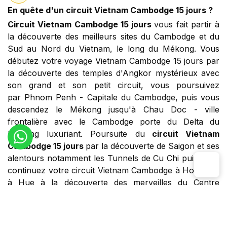
En quête d'un circuit Vietnam Cambodge 15 jours ?
Circuit Vietnam Cambodge 15 jours
vous fait partir à
la découverte des meilleurs sites du Cambodge et du
Sud au Nord du Vietnam, le long du Mékong. Vous
débutez votre voyage Vietnam Cambodge 15 jours par
la découverte des temples d'Angkor mystérieux avec
son grand et son petit circuit, vous poursuivez
par Phnom Penh - Capitale du Cambodge, puis vous
descendez le Mékong jusqu'à Chau Doc - ville
frontalière avec le Cambodge porte du Delta du
Mekong luxuriant. Poursuite du
circuit Vietnam
Cambodge 15 jours
par la découverte de Saigon et ses
alentours notamment les Tunnels de Cu Chi puis vous
continuez votre circuit Vietnam Cambodge à Hoi An et
à Hue à la découverte des merveilles du Centre
Vietnam. Le
circuit Vietnam Cambodge 15 jours
se
dirige ensuite sur Hanoi, Mai Chau, Ninh Binh pour se
clôturer par la magnifique croisière dans les endroits