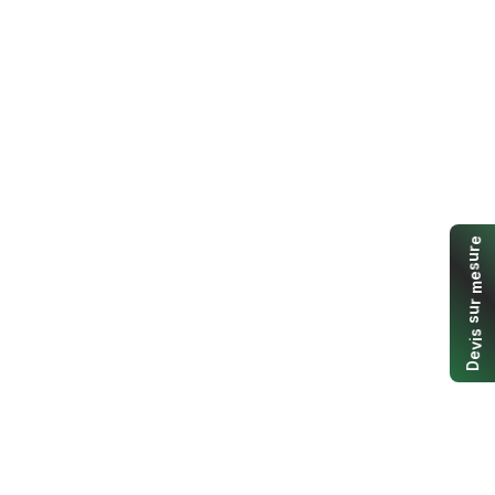
e
r
u
s
e
m
r
u
s
s
i
v
e
D