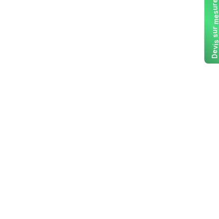
e
m
s
i
v