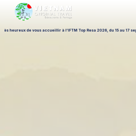
u 15 au 17 septembre à la Porte de Versailles (Hall 1 – Stand A026), p