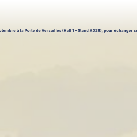
our échanger sur vos projets, découvrir nos nouveautés et renforcer not