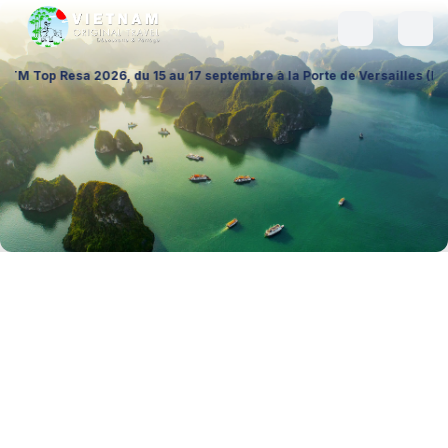
26, du 15 au 17 septembre à la Porte de Versailles (Hall 1 – Stand A02