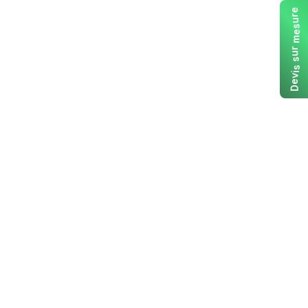
e
r
u
s
e
m
r
u
s
s
i
v
e
D