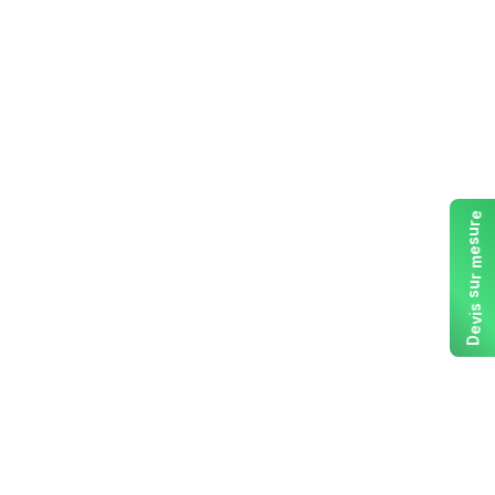
e
r
u
s
e
m
r
u
s
s
i
v
e
D