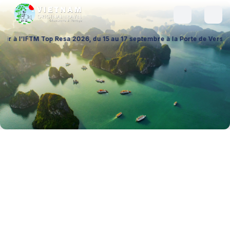
p Resa 2026, du 15 au 17 septembre à la Porte de Versailles (Hall 1 – S