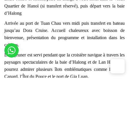
Quartier de Hanoï (si transfert réservé), puis départ vers la baie
d’Halong
Arrivée au port de Tuan Chau vers midi puis transfert en bateau
jusqu’au Dora Cruise. Accueil chaleureux avec boisson de
bienvenue, présentation du programme et installation dans les
cabines.
Le déjeuner est servi pendant que la croisière navigue à travers les
paysages spectaculaires de la baie d’Halong et de Lan Ha. Vous
pourrez admirer plusieurs îlots emblématiques comme l’Îlot du
Canard, l’Îlot du Pouce et le port de Gia Luan.
Dans l’après-midi, découverte des lagons naturels de la baie de
Lan Ha. Arrêt dans la région de Ba Trai Dao ou Tra Bau pour
profiter d’activités nautiques telles que le kayak et la baignade
dans des eaux calmes et cristallines.
Vers 17h30, retour à bord pour admirer le coucher du soleil lors
du Sunset Party avec fruits frais, gâteaux et boissons.