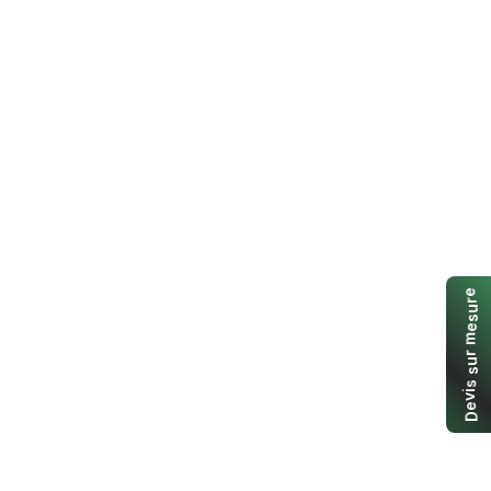
e
r
u
s
e
m
r
u
s
s
i
v
e
D