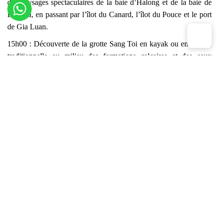
des paysages spectaculaires de la baie d’Halong et de la baie de
Lan Ha, en passant par l’îlot du Canard, l’îlot du Pouce et le port
de Gia Luan.
15h00 : Découverte de la grotte Sang Toi en kayak ou en barque
traditionnelle au milieu des formations calcaires et des eaux
émeraude de la baie.
16h00 : Arrêt à Tra Bau Beach pour profiter d’une baignade dans
un environnement naturel paisible.
17h30 – 18h30 : Sunset Party avec snacks, fruits frais et Happy
Hour au Sky Bar tout en admirant le coucher du soleil sur la baie
de Lan Ha.
18h30 – 19h10 : Participation à un cours de cuisine vietnamienne
avec préparation de rouleaux de printemps traditionnels.
19h10 – 19h30 : Dîner servi au restaurant du bateau.
Soirée libre avec pêche aux calamars, musique, cocktails ou
karaoké.