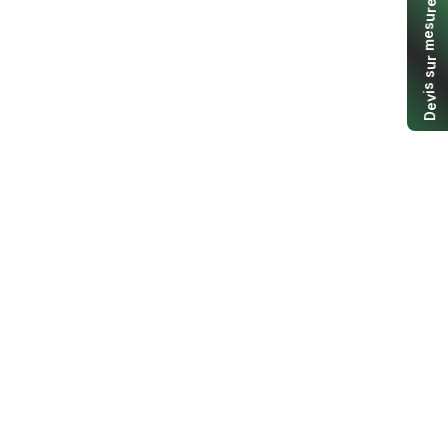
e
r
u
s
e
m
r
u
s
s
i
v
e
D