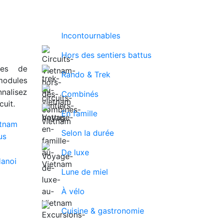
Incontournables
Hors des sentiers battus
ues de
Rando & Trek
modules
nalisez
Combinés
uit.
En famille
Selon la durée
De luxe
Lune de miel
À vélo
Cuisine & gastronomie