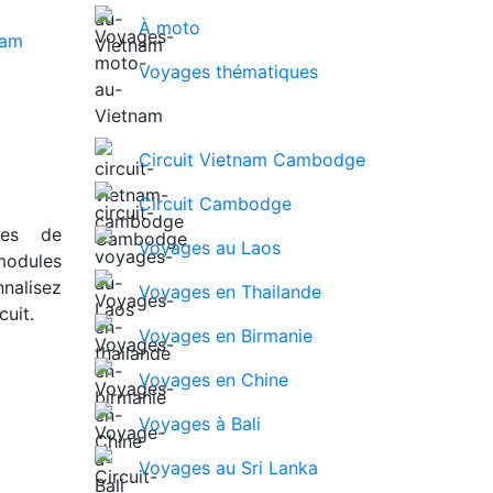
À moto
Voyages thématiques
Circuit Vietnam Cambodge
Circuit Cambodge
ues de
Voyages au Laos
modules
nalisez
Voyages en Thailande
uit.
Voyages en Birmanie
Voyages en Chine
Voyages à Bali
Voyages au Sri Lanka