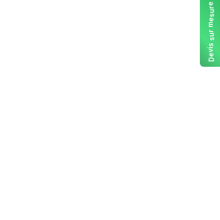
e
r
u
s
e
m
r
u
s
s
i
v
e
D