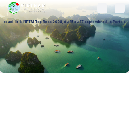
’IFTM Top Resa 2026, du 15 au 17 septembre à la Porte de Versailles (H