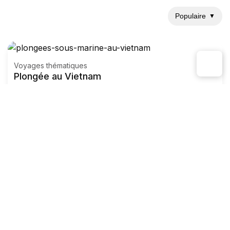
Populaire
▼
Voyages thématiques
Plongée au Vietnam
Découvrez les merveilles sous-marines du Vietnam
à travers la
plongée
et le
snorkeling
. Des eaux
turquoise de Nha Trang à celles de Phu Quoc ou
Con Dao, explorez des récifs coralliens colorés,
une faune marine exceptionnelle et des sites
encore préservés, parfaits pour tous les niveaux.
Voyages thématiques
Voyages d'affaires au Vietnam
Découvrez notre expertise en voyages d’affaires au
Vietnam. Spécialiste du MICE (Meetings, Incentives,
Conferences, Exhibitions), notre équipe conçoit des
programmes sur mesure alliant efficacité