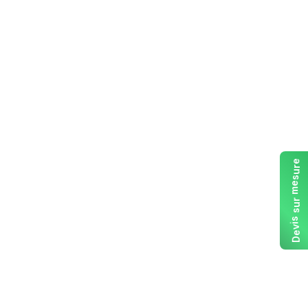
e
r
u
s
e
m
r
u
s
s
i
v
e
D