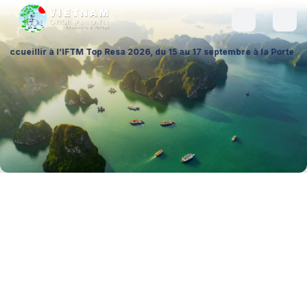
’IFTM Top Resa 2026, du 15 au 17 septembre à la Porte de Versailles (Ha