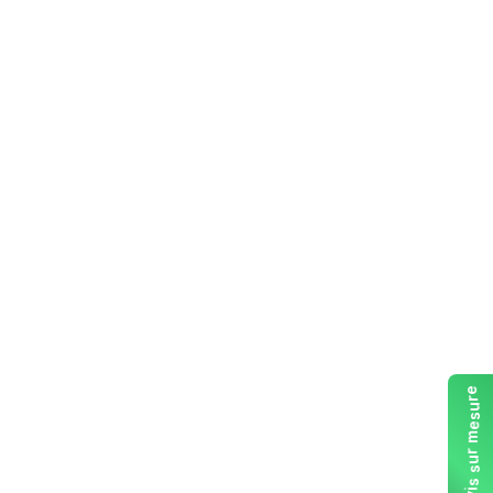
e
r
u
s
e
m
r
u
s
s
i