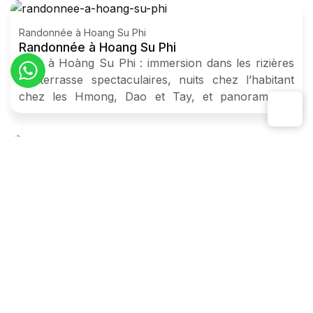
Randonnée à Hoang Su Phi
Randonnée à Hoang Su Phi
Trek à Hoàng Su Phi : immersion dans les rizières
en terrasse spectaculaires, nuits chez l’habitant
chez les Hmong, Dao et Tay, et panoramas à
couper le souffle.
Circuit Nord Vietnam
Excursion à Ha Giang
Découvrez Ha Giang lors d’une excursion
immersive : routes sinueuses, rizières en terrasses
et rencontres avec les minorités locales. Une
expérience authentique au cœur des montagnes du
Nord-Vietnam.
Voyages thématiques