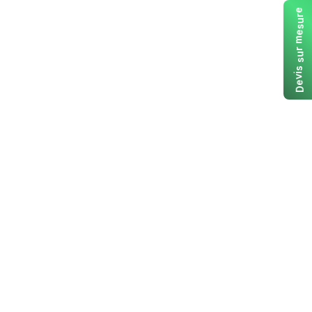
e
r
u
s
e
m
r
u
s
s
i
v
e
D