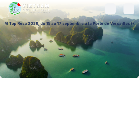
6, du 15 au 17 septembre à la Porte de Versailles (Hall 1 – Stand A026