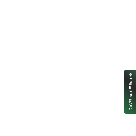
e
r
u
s
e
m
r
u
s
s
i
v
e
D