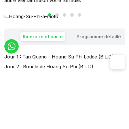
autre Vietnam selon votre formule.
Itineraire et carte
Programme détaillé
Jour 1 : Tan Quang – Hoang Su Phi Lodge (B.L.D)
Jour 2 : Boucle de Hoang Su Phi (B.L.D)
Jour 3 : Hoang Su Phi – Hanoi ou autres destinations
(B)
Ce circuit vous plaît-il
Réservez-le tel quel ou personnalisez-le à votre
guise.