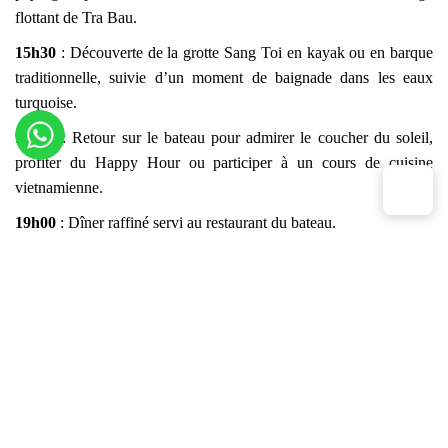
flottant de Tra Bau.
15h30
: Découverte de la grotte Sang Toi en kayak ou en barque
traditionnelle, suivie d’un moment de baignade dans les eaux
turquoise.
17h30
: Retour sur le bateau pour admirer le coucher du soleil,
profiter du Happy Hour ou participer à un cours de cuisine
vietnamienne.
19h00
: Dîner raffiné servi au restaurant du bateau.
Soirée libre
: pêche aux calamars, détente au spa ou relaxation à
bord.
Jour 2 : Baie de Lan Ha - Ile de Cat Ba - Village de Viet Hai -
Plage Ba Trai Dao
(Petit-déjeuner / Déjeuner / Dîner)
06h00
: Réveil au lever du soleil avec séance de Tai Chi sur le