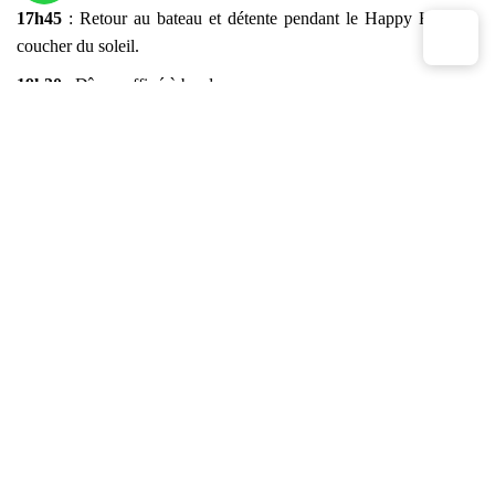
17h45
: Retour au bateau et détente pendant le Happy Hour au
coucher du soleil.
19h30
: Dîner raffiné à bord.
21h00
: Temps libre : pêche aux calamars, spa, détente au bar ou
sur le pont supérieur. Nuit à bord.
Jour 2 : Baie de Lan Ha
(Petit-déjeuner / Déjeuner / Dîner)
06h15
: Séance de Tai Chi au lever du soleil sur le sundeck.
07h00
: Petit-déjeuner léger servi au restaurant.
08h00 – 08h45
: Transfert sur un bateau d’excursion pour
découvrir la baie de Lan Ha.
09h00 – 10h30
: Navigation vers la grotte Trinh Nu, suivie d’une
excursion en kayak dans cette zone préservée.