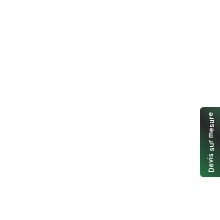
e
r
u
s
e
m
r
u
s
s
i
v
e
D