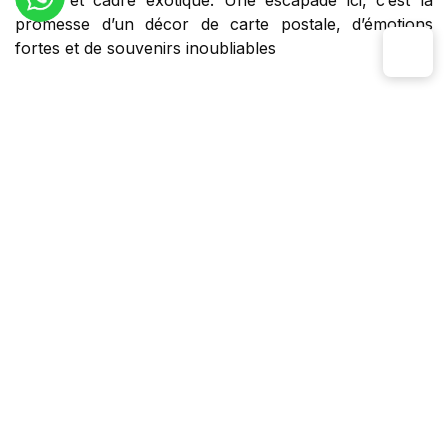
locale et cadre exotique. Une escapade ici, c’est la
promesse d’un décor de carte postale, d’émotions
fortes et de souvenirs inoubliables
Populaire
▼
Voyages en Thailande
Voyage en famille en Thaïlande 6 jours
Voyage en famille en Thaïlande 6 jours
vous
propose la visite des marchés colorés, des ruines
d’Ayutthaya, des éléphants à Chiang Mai et des
plages de Hua Hin pour des souvenirs inoubliables.