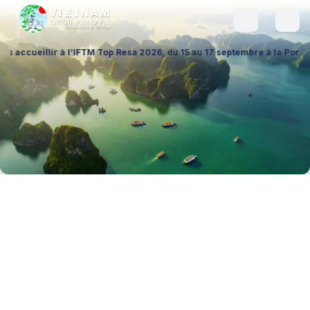
r à l’IFTM Top Resa 2026, du 15 au 17 septembre à la Porte de Versaille