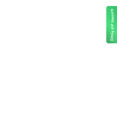
e
r
u
s
e
m
r
u
s
s
i
v
e
D