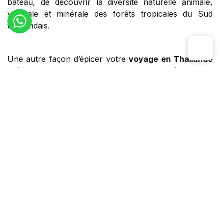
bateau, de découvrir la diversité naturelle animale,
végétale et minérale des forêts tropicales du Sud
thaïlandais.
Une autre façon d’épicer votre
voyage en Thailande
12 jours
. Il est facile ensuite de rejoindre la côtes et ses
îles pour profiter des plaisirs balnéaires.
Populaire
▼
Voyages en Thailande
Voyage en famille en Thaïlande 12 jours
Ce circuit Thaïlande en famille 12 jours
allie
Bangkok, Ayutthaya, jungle de Khao Sok et plages