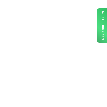
e
r
u
s
e
m
r
u
s
s
i
v
e
D