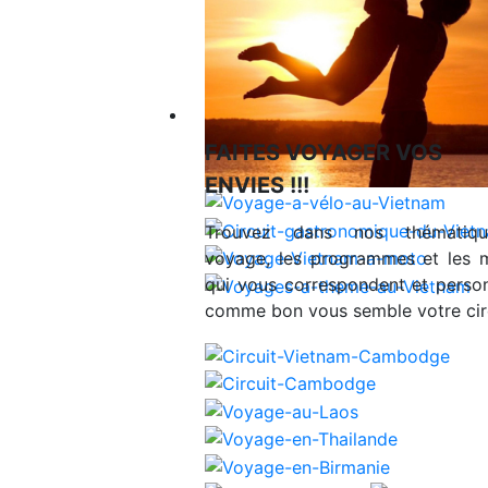
Voyages en Indochine & Asie
FAITES VOYAGER VOS
ENVIES !!!
Trouvez dans nos thématiq
voyage, les programmes et les 
qui vous correspondent et person
comme bon vous semble votre circ