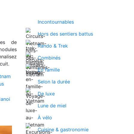
Incontournables
Hors des sentiers battus
ues de
Rando & Trek
modules
nalisez
Combinés
uit.
En famille
Selon la durée
De luxe
Lune de miel
À vélo
Cuisine & gastronomie