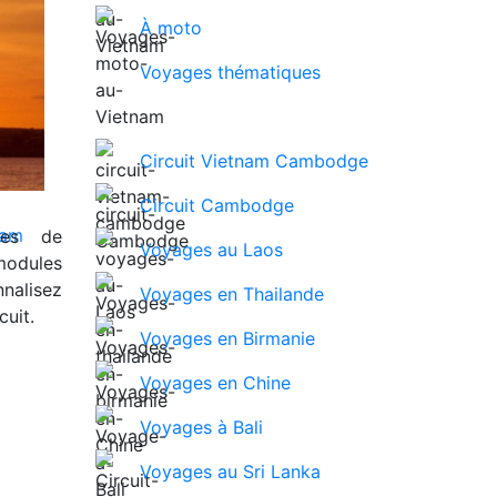
À moto
Voyages thématiques
Circuit Vietnam Cambodge
Circuit Cambodge
ues de
Voyages au Laos
modules
nalisez
Voyages en Thailande
uit.
Voyages en Birmanie
Voyages en Chine
Voyages à Bali
Voyages au Sri Lanka