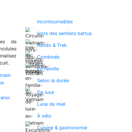
Incontournables
Hors des sentiers battus
ues de
Rando & Trek
modules
nalisez
Combinés
uit.
En famille
Selon la durée
De luxe
Lune de miel
À vélo
Cuisine & gastronomie