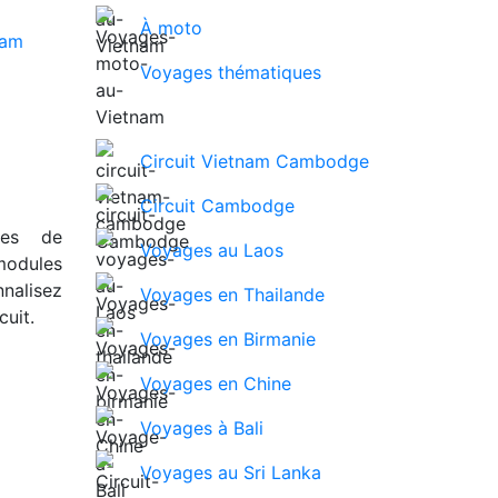
À moto
Voyages thématiques
Circuit Vietnam Cambodge
Circuit Cambodge
ues de
Voyages au Laos
modules
nalisez
Voyages en Thailande
uit.
Voyages en Birmanie
Voyages en Chine
Voyages à Bali
Voyages au Sri Lanka