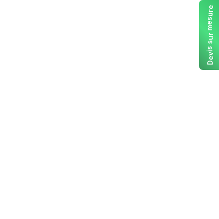
e
r
u
s
e
m
r
u
s
s
i
v
e
D