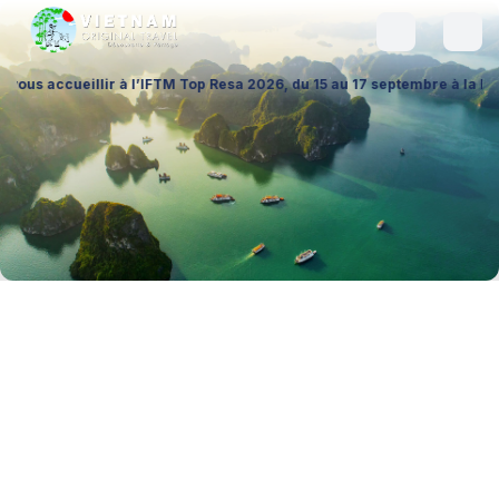
llir à l’IFTM Top Resa 2026, du 15 au 17 septembre à la Porte de Versa